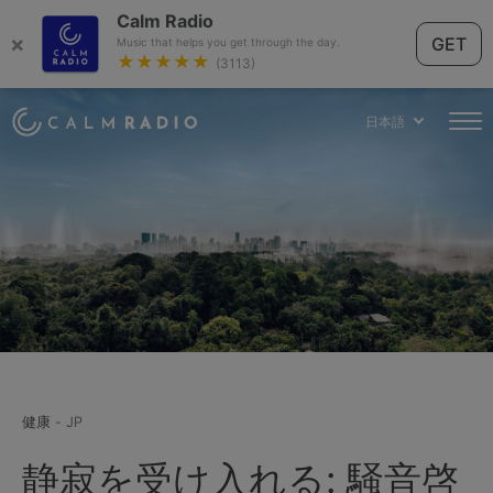
Calm Radio
×
GET
Music that helps you get through the day.
★★★★★
(3113)
日本語
健康 - JP
静寂を受け入れる: 騒音啓