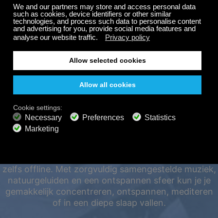
op je abonnement
GRATIS
200+ kanalen
Eindeloos luisteren
Luister gratis
LUISTER 24/7 OP ALLE
PREMIUM-ABONNEMENTEN
800+ muziekkanalen
Advertentievrije muziek
APPARATEN, ZELFS
Geluidslandschap-mixer
Uitgebreide afspeellijst
OFFLINE
HD-audio
Aanbieding
Geniet altijd en overal van je Calm Radio-avontuur,
zelfs offline. Met zorgvuldig samengestelde muziek,
natuurgeluiden en een ontspannen sfeer kun je je
gemakkelijk concentreren, ontspannen, mediteren
of in een diepe slaap vallen.