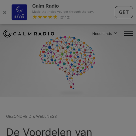
Calm Radio
×
GET
Music that helps you get through the day.
★★★★★
(3113)
Nederlands
GEZONDHEID & WELLNESS
De Voordelen van