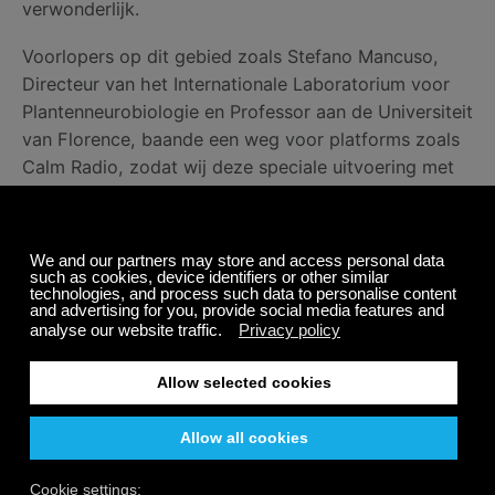
verwonderlijk.
Voorlopers op dit gebied zoals Stefano Mancuso,
Directeur van het Internationale Laboratorium voor
Plantenneurobiologie en Professor aan de Universiteit
van Florence, baande een weg voor platforms zoals
Calm Radio, zodat wij deze speciale uitvoering met
je kunnen delen.
Met behulp van aangepaste apparatuur worden
instrumenten aangesloten op planten en
gemoduleerd tot een versterkt signaal voor de
luisteraar. Het is een onwerkelijke ervaring die we
graag aanbevelen. De serene klankreis van dit genre
van ontspanningsmuziek is uniek.
Probeer onze organisch geproduceerde
Muziek Van
Planten
kanalen met Maestro Eric Harry, bestaande
uit:
Syngonium
,
Vioolplant
,
Wonderstruik
en