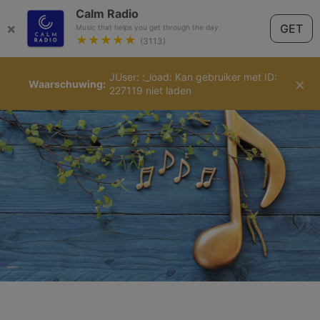
Calm Radio
×
GET
Music that helps you get through the day.
★★★★★
(3113)
JUser: :_load: Kan gebruiker met ID:
Nederlands
×
Waarschuwing
227119 niet laden