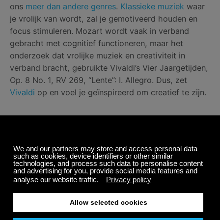
ons
meer dan andere genres
.
Klassieke muziek
waar
je vrolijk van wordt, zal je gemotiveerd houden en
focus stimuleren. Mozart wordt vaak in verband
gebracht met cognitief functioneren, maar het
onderzoek dat vrolijke muziek en creativiteit in
verband bracht, gebruikte Vivaldi’s Vier Jaargetijden,
Op. 8 No. 1, RV 269, “Lente”: I. Allegro. Dus, zet
Vivaldi
op en voel je geïnspireerd om creatief te zijn.
Instrumentale Muziek
Als je een beetje bent zoals ik, dan kan muziek met
woorden erg afleidend zijn, zeker wanneer je je moet
concentreren. Ons
Brain Focus kanaal
is een
cerebrale mix van boeiende elektronische muziek om
je hersenen te programmeren productief te zijn. Stem
af voor de perfecte focus.