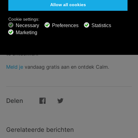
Luister Gratis naar Calm Radio
Calm Radio heeft meer dan 550 kanalen waarvan
velen puur gericht zijn op je gezondheid en welzijn,
waaronder productiviteit, slaap, ontspanning, rust,
meditatie en yoga. Ga naar onze
Kanalen Gids
om ze
te ontdekken.
Meld je
vandaag gratis aan en ontdek Calm.
Delen
Gerelateerde berichten