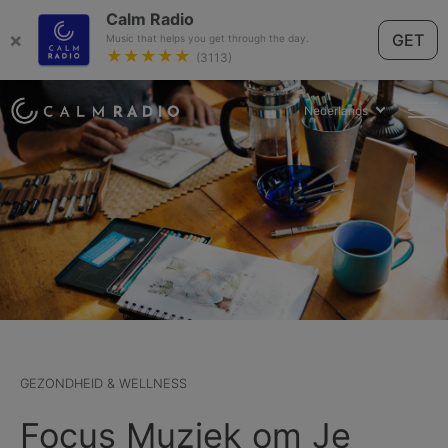
Calm Radio
×
GET
Music that helps you get through the day.
★★★★★
(3113)
Nederlands
GEZONDHEID & WELLNESS
Focus Muziek om Je