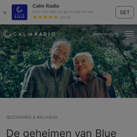
Calm Radio
×
GET
Music that helps you get through the day.
★★★★★
(3113)
Nederlands
GEZONDHEID & WELLNESS
De geheimen van Blue