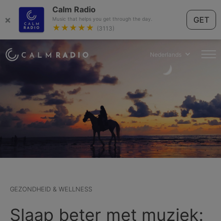
Calm Radio
×
GET
Music that helps you get through the day.
★★★★★
(3113)
Nederlands
GEZONDHEID & WELLNESS
Slaap beter met muziek: