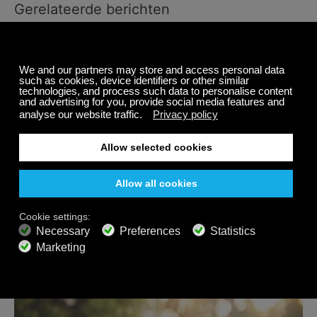
Gerelateerde berichten
Helpt muziek echt om beter te kunnen slapen