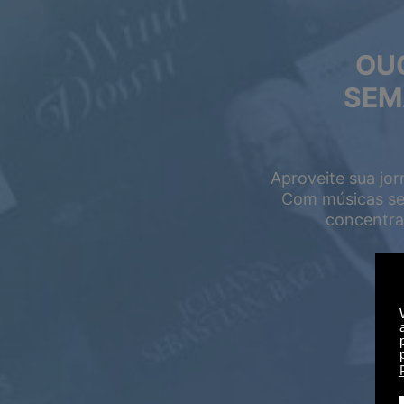
OUÇ
SEM
Aproveite sua jor
Com músicas sel
concentrar