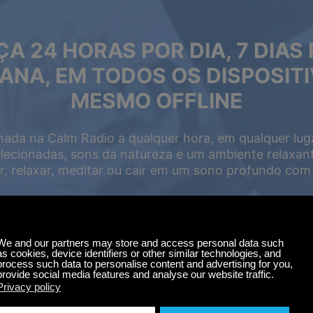
A 24 HORAS POR DIA, 7 DIAS
ANA, EM TODOS OS DISPOSITI
MESMO OFFLINE
nada na Calm Radio a qualquer hora, em qualquer lug
ecionadas, sons da natureza e um ambiente relaxan
, relaxar, meditar ou cair em um sono profundo com 