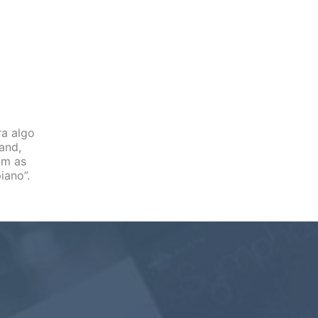
ra algo
and,
om as
iano”.