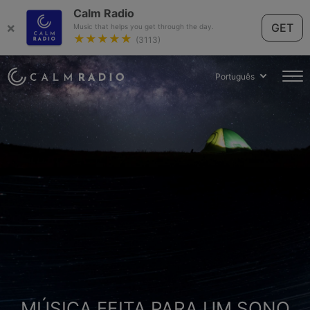
Calm Radio
×
GET
Music that helps you get through the day.
★★★★★
(3113)
Português
MÚSICA FEITA PARA UM SONO