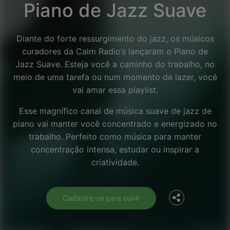
Piano de Jazz Suave
Diante do forte ressurgimento do jazz, os músicos
curadores da Calm Radio’s lançaram o Piano de
Jazz Suave. Esteja você a caminho do trabalho, no
meio de uma tarefa ou num momento de lazer, você
vai amar essa playlist.
Esse magnífico canal de música suave de jazz de
piano vai manter você concentrado e energizado no
trabalho. Perfeito como música para manter
Facebook
concentração intensa, estudar ou inspirar a
criatividade.
Twitter
Cadastre-se para ouvir