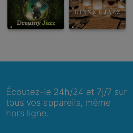
Écoutez-le 24h/24 et 7j/7 sur
tous vos appareils, même
hors ligne.