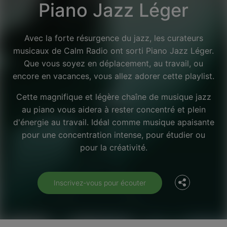
Piano Jazz Léger
Avec la forte résurgence du jazz, les curateurs
musicaux de Calm Radio ont sorti Piano Jazz Léger.
Que vous soyez en déplacement, au travail, ou
encore en vacances, vous allez adorer cette playlist.
Cette magnifique et légère chaîne de musique jazz
au piano vous aidera à rester concentré et plein
d'énergie au travail. Idéal comme musique apaisante
Facebook
pour une concentration intense, pour étudier ou
pour la créativité.
Twitter
Inscrivez-vous pour écouter