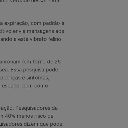
uma verdade nessa lenda.
e a expiração, com padrão e
etitivo envia mensagens aos
ando a este vibrato felino
ronronam (em torno de 25
sea. Essa pesquisa pode
 doenças e sintomas,
no espaço, bem como
oração. Pesquisadores da
êm 40% menos risco de
uisadores dizem que pode