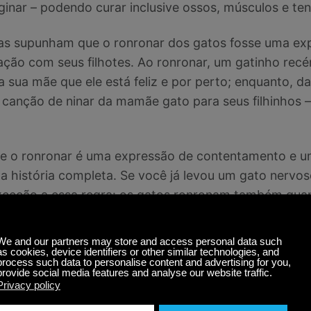
inar – podendo curar inclusive ossos, músculos e te
oas supunham que o ronronar dos gatos fosse uma ex
ão com seus filhotes. Ao ronronar, um gatinho recé
ra sua mãe que ele está feliz e por perto; enquanto,
anção de ninar da mamãe gato para seus filhinhos – 
que o ronronar é uma expressão de contentamento e 
a história completa. Se você já levou um gato nervoso 
xceção a essa regra: os gatos ronronam também qua
squisadores a teorizar que existe um elemento autorr
o ou cheio de ansiedade, ele vai usar o ronronar com