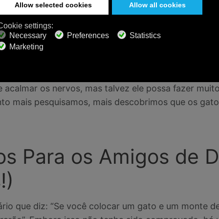
r, do
Fauna Communications Research Institute, na Ca
sas situações estressantes; ela diz que “se um animal 
gia a menos que essa seja benéfica para sua sobrevi
 ele pode justamente ajudar os gatos a se recuperar 
 acalmar os nervos, mas talvez ele possa fazer muit
nto mais pesquisamos, mais descobrimos que os gat
os Para os Amigos de 
!)
ário que diz: “Se você colocar um gato e um monte d