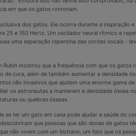
rarão”. Embora isso não tenha sido comprovado, há 
cia em que os gatos ronronam.
xclusiva dos gatos. Ele ocorre durante a inspiração 
re 25 e 150 Hertz. Um oscilador neural rítmico e rep
ausa uma separação repentina das cordas vocais - lev
on Rubin mostrou que a frequência com que os gatos 
so de cura, além de também aumentar a densidade ós
entos não invasivos que ajudem uma enorme gama de
iliar os astronautas a manterem a densidade óssea 
fraturas ou quebras ósseas.
 de se ter um gato em casa pode ajudar a saúde do c
descobriram que pessoas que são donas de gatos t
 que não vivem com um bichano; um fato que os pesq