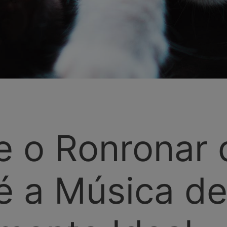
e o Ronronar 
é a Música d