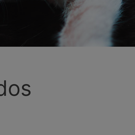
dos
e