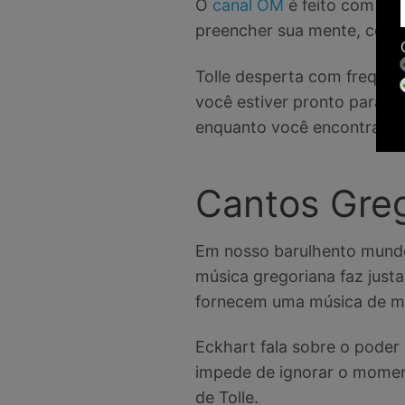
O
canal OM
é feito com mús
preencher sua mente, corpo 
Tolle desperta com frequê
você estiver pronto para in
enquanto você encontra pa
Cantos Gre
Em nosso barulhento mundo
música gregoriana faz just
fornecem uma música de med
Eckhart fala sobre o poder
impede de ignorar o moment
de Tolle.