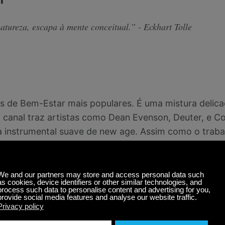
tureza, escapa à mente conceitual.” - Eckhart Tolle
s de Bem-Estar mais populares. É uma mistura delicad
 canal traz artistas como Dean Evenson, Deuter, e 
 instrumental suave de new age. Assim como o trabalh
de cura espiritual, sendo, como Tolle, influenciado p