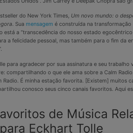
s Estados Unidos”. Jim Carrey e Deepak Chopra são gr
bestseller do New York Times,
Um novo mundo: o despe
agora
. Sua
mensagem
é construída na transformação 
o está a “transcedência do nosso estado egocêntrico 
ara a felicidade pessoal, mas também para o fim da e
.
le para agradecer por sua assinatura e seu trabalho 
e: compartilhando o que ele ama sobre a Calm Radio.
m Radio. É minha estação favorita. [Existem] muitos 
artilhou conosco seus cinco canais favoritos. Aqui es
avoritos de Música Rel
para Eckhart Tolle