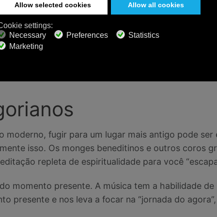
ica para o terceiro olho. É ao mesmo tempo místico 
e espírito com equilíbrio, calma e serenidade.
ncia pensamentos profundos e contemplação em seus l
iciar sua contemplação, esta é a playlist perfeita par
z e explora seus pensamentos mais profundos (ou a
gorianos
 moderno, fugir para um lugar mais antigo pode se
amente isso. Os monges beneditinos e outros coros gr
itação repleta de espiritualidade para você “escapa
 do momento presente. A música tem a habilidade de n
o presente e nos leva a focar na “jornada do agora”