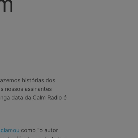
lm
razemos histórias dos
os nossos assinantes
onga data da Calm Radio é
oclamou
como “o autor