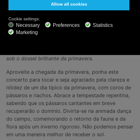
No prado repleto de flores, com galhos frondosos
farfalhando no céu, o rebanho de cabras dorme,
seu cachorro fiel ao lado dele.
Liderados pelo som festivo de gaitas de foles
rústicas,
ninfas e pastores dançam levemente
sob o dossel brilhante da primavera.
Aproveite a chegada da primavera, ponha este
concerto para tocar e seja agraciado pela clareza e
nitidez de um dia típico da primavera, com coros de
pássaros e riachos. Abrace a tempestade repentina,
sabendo que os pássaros cantantes em breve
recuperarão o domínio. Divirta-se na animada dança
do campo, comemorando o retorno da fauna e da
flora após um inverno rigoroso. Não podemos pensar
em uma maneira melhor de receber o sol.