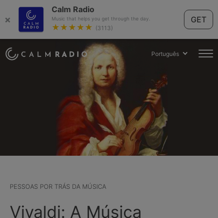
Calm Radio
×
GET
Music that helps you get through the day.
★★★★★
(3113)
Português
PESSOAS POR TRÁS DA MÚSICA
Vivaldi: A Música