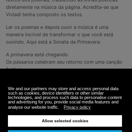
diretamente na música da página. Acredita-se que
Vivladi tenha composto os textos.
Ler os poemas e depois ouvir a música é uma
maneira incrível de transformar o que você está
ouvindo. Aqui está a Sonata da Primavera:
A primavera está chegando.
Os pássaros celebram seu retorno com uma canção
festiva,
e córregos murmurantes são
suavemente acariciados pela brisa.
Tempestades, aqueles arautos da Primavera, rugem,
lançando seu manto escuro sobre o céu,
Então eles morrem para o silêncio,
e os pássaros retomam suas canções encantadoras
mais uma vez.