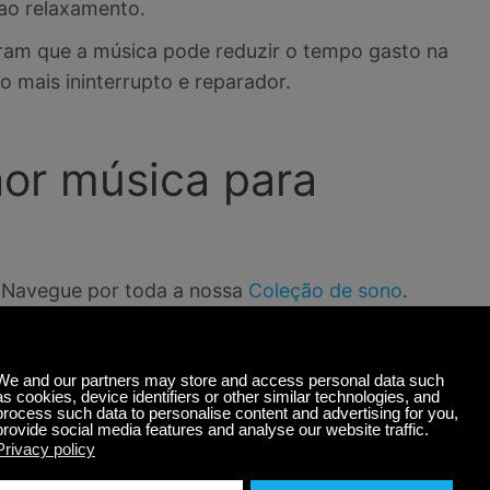
ao relaxamento.
am que a música pode reduzir o tempo gasto na
o mais ininterrupto e reparador.
or música para
! Navegue por toda a nossa
Coleção de sono
.
idas por minuto é a melhor, alinhando-se
oração humano. Andamentos lentos, modulação
cazes.
a dormir, como
Sono profundo
, até batidas
, e sons naturais eficazes de
Ondas de praia
,