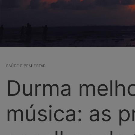
SAÚDE E BEM-ESTAR
Durma melh
música: as pr