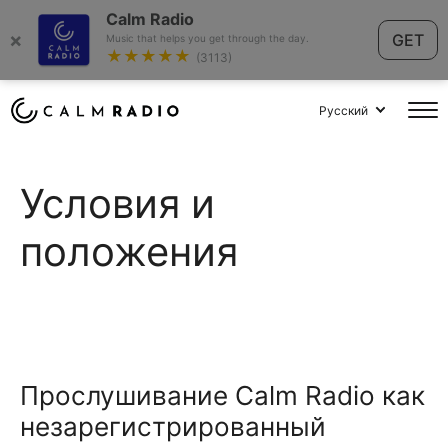
Calm Radio
×
GET
Music that helps you get through the day.
★★★★★
(3113)
Русский
Условия и
положения
Прослушивание Calm Radio как
незарегистрированный