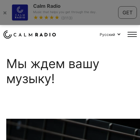
Calm Radio
×
GET
Music that helps you get through the day.
★★★★★
(3113)
Русский
Мы ждем вашу
музыку!