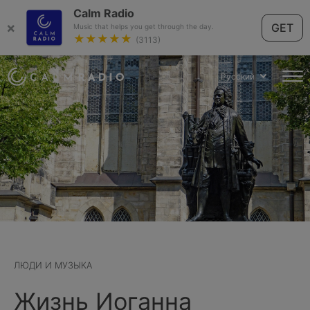
Calm Radio
×
GET
Music that helps you get through the day.
★★★★★
(3113)
Русский
ЛЮДИ И МУЗЫКА
Жизнь Иоганна