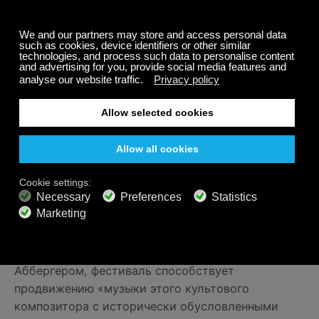
Бах умер в возрасте 65 лет. Среди причин
называют осложнения после операции,
выполненной Джоном Тейлором — британским
офтальмологом-шарлатаном, из-за которого
ослепли сотни людей, в том числе Гендель.
Впрочем, судьбе не чуждо чувство иронии: на
старости лет Тейлор тоже ослеп и умер в
безвестности.
Фестивали музыки Баха
По всему миру проходят фестивали,
посвященные музыке Баха. Рядом с нашей
локацией в Торонто проходит
Фестиваль Баха
Торонто
. Основанный в 2016 году Джоном
Аббергером, фестиваль способствует
продвижению «музыки этого культового
композитора с исторически обусловленными