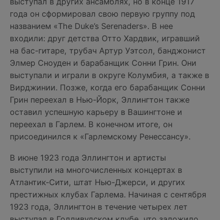
выступал в других ансамблях, но в конце 1917
года он сформировал свою первую группу под
названием «The Duke’s Serenaders». В нее
входили: друг детства Отто Хардвик, игравший
на бас-гитаре, трубач Артур Уэтсол, банджонист
Элмер Сноуден и барабанщик Сонни Грин. Они
выступали и играли в округе Колумбия, а также в
Вирджинии. Позже, когда его барабанщик Сонни
Грин переехал в Нью-Йорк, Эллингтон также
оставил успешную карьеру в Вашингтоне и
переехал в Гарлем. В конечном итоге, он
присоединился к «Гарлемскому Ренессансу».
В июне 1923 года Эллингтон и артисты
выступили на многочисленных концертах в
Атлантик-Сити, штат Нью-Джерси, и других
престижных клубах Гарлема. Начиная с сентября
1923 года, Эллингтон в течение четырех лет
выступал в Голливудском клубе, что заложило