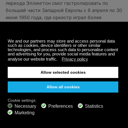
периода Эллингтон смог гастролировать по
большей части Западной Европы с 6 апреля по 30
июня 1950 года, где оркестр играл более
восьмидесяти дней. В конце 1950-х годов
Эллингтон и Стрейхорн начали работать над
озвучиванием саундтреков к фильмам, некоторые
из их работ включают «Анатомию убийства» и
«Парижский блюз».
В начале 1960-х годов Эллингтон записывался с
артистами, которые в прошлом были его
соперниками, и более молодыми музыкантами,
сосредоточившимися на разных стилях. Дюк
создавал потрясающую джазовую музыку с
различными исполнителями, такими как Луи
Армстронг, Коулмен Хокинс, Джон Колтрейн и
другими. Вскоре после этого он выступал по
всему миру. Большую часть его деятельности