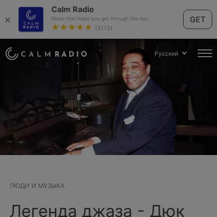
Calm Radio
×
GET
Music that helps you get through the day.
★★★★★
(3113)
Русский
ЛЮДИ И МУЗЫКА
Легенда джаза - Дюк