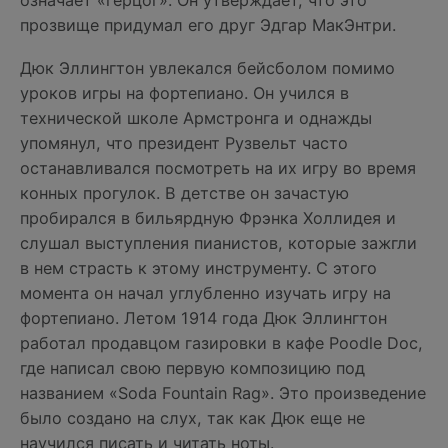
означает «герцог». Он утверждает, что это
прозвище придумал его друг Эдгар МакЭнтри.
Дюк Эллингтон увлекался бейсболом помимо
уроков игры на фортепиано. Он учился в
технической школе Армстронга и однажды
упомянул, что президент Рузвельт часто
останавливался посмотреть на их игру во время
конных прогулок. В детстве он зачастую
пробирался в бильярдную Фрэнка Холлидея и
слушал выступления пианистов, которые зажгли
в нем страсть к этому инструменту. С этого
момента он начал углубленно изучать игру на
фортепиано. Летом 1914 года Дюк Эллингтон
работал продавцом газировки в кафе Poodle Doc,
где написал свою первую композицию под
названием «Soda Fountain Rag». Это произведение
было создано на слух, так как Дюк еще не
научился писать и читать ноты.