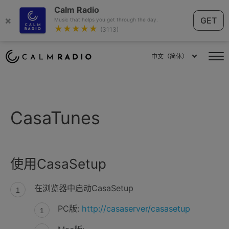
Calm Radio
×
GET
Music that helps you get through the day.
★★★★★
(3113)
中文（简体）
CasaTunes
使用CasaSetup
在浏览器中启动CasaSetup
PC版:
http://casaserver/casasetup