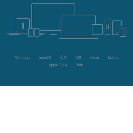
Windows
macOS
安卓
iOS
Alexa
Sonos
Apple TV 4
Roku