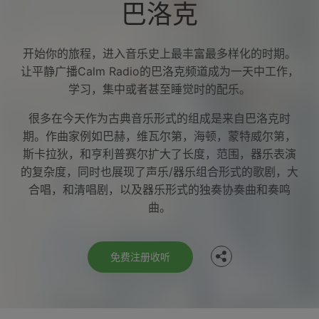
巴洛克
开始你的旅程，进入音乐史上最丰富最多样化的时期。
让平静广播Calm Radio的巴洛克频道成为一天中工作，
学习，集中或者甚至睡觉时的配乐。
很多在今天作为古典音乐形式的组成是来自巴洛克时
期。作曲家例如巴赫，维瓦尔第，海顿，蒙特威尔第，
斯卡拉狄，和亨利普赛尔扩大了长度，范围，器乐表演
的复杂度，同时也展现了声乐/器乐组合形式的歌剧，大
Facebook
合唱，和清唱剧，以及器乐形式的独奏协奏曲和奏鸣
曲。
Twitter
免费注册收听