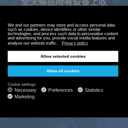
全天候在所有设备上收
听，即使离线也能收听
夏季特惠
订阅最高可享五折优
随时随地享受您的 Calm Radio 之旅——即使离线也能收
惠。
听。精选音乐、自然声音和轻松氛围，让您轻松集中注
意力、放松身心、冥想，或进入深度睡眠。
自由的
200+ 频道
无限聆听
免费收听
高级计划
700+ 音乐频道
无广告音乐
声景混音器
扩展播放列表
高清音频
获取优惠