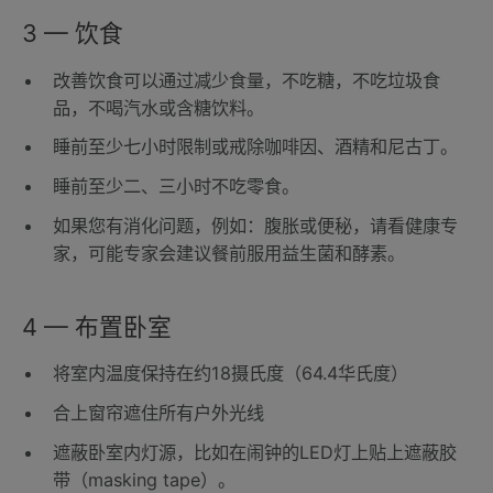
3 — 饮食
改善饮食可以通过减少食量，不吃糖，不吃垃圾食
品，不喝汽水或含糖饮料。
睡前至少七小时限制或戒除咖啡因、酒精和尼古丁。
睡前至少二、三小时不吃零食。
如果您有消化问题，例如：腹胀或便秘，请看健康专
家，可能专家会建议餐前服用益生菌和酵素。
4 — 布置卧室
将室内温度保持在约18摄氏度（64.4华氏度）
合上窗帘遮住所有户外光线
遮蔽卧室内灯源，比如在闹钟的LED灯上贴上遮蔽胶
带（masking tape）。