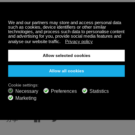
Calm Radio拥有数百条放松音乐、睡眠音乐和声音的频
道，策划、分类和播放各种音频体验，包括三条专门针对
双耳节拍需求的放松音乐频道:
水平线(Horizons)
、
轻语天
使(Whispering Angel)
和我的世界(My World)
。每一条频
道都是为了让你能够处于休息和放松的状态。虽然这些频
道都是连续播放的，但它们的开始都是使用一些平静音
频，目的是降低你的心率，让你的大脑做好准备，这样你
就能收到完整的双耳节拍效果。
记住，由于双耳节拍会传递不同的音调到不同的耳朵，所
以最好使用高质量的立体声耳机来听，以获得最大的效
果。
这里
提供一些选购耳机的提示。
分享