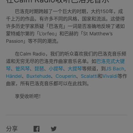
巴洛克时期跨越了一个巨大的时期，大约150年，成
千上万的作品，有许多不同的风格，国家和流派。这使得
许多历史学家质疑「巴洛克」一词是否准确地反映了诸如
蒙特威尔第的「L’orfeo」和巴赫的「St Matthew’s
Passion」等不同的潮流。
在Calm Radio，我们的听众喜欢我们的巴洛克音乐频
道和无穷无尽的巴洛克作曲家音乐名单。如
巴洛克式大键
琴
、
管风琴
、
琵琶
、
小提琴
、
大提琴
等频道，到
JS Bach
,
Händel
、
Buxtehude
、
Couperin
、
Scalatti
和
Vivaldi
等作
曲家，所有巴洛克音乐都可以在此找到。
享受收听吧！
分享