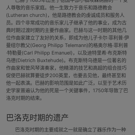
巴赫于1685年出生于德国中部小镇埃森纳赫的一个受
人尊敬的音乐家庭。他一生致力于音乐和路德教会
(Lutheran church)，他是路德教会的虔诚成员和服务人
员。四个非常成功的音乐家儿子继承了他的事业，成为古
典时期过渡时期的主要作曲家。巴赫与这一时期的其他几
位作曲家建立了友好的关系，即成为他儿子卡尔·菲利普·伊
曼纽尔教父(Georg Philipp Telemann)的格奥尔格·菲利普
·特勒曼(Carl Philipp Emanuel)，以及迪特里希·布克斯特
乌德(Dietrich Buxtehude)。布克斯特乌德是一位著名的
作曲家和管风琴演奏家，他精湛的技艺和高超的组合技巧
促使巴赫就算要徒步200英里，也要去见他，最终甚至和
他一起表演。巴赫的影响范围是如此广泛，以至于艺术历
史学家普遍认为他的死是一个关键事件，1750年导致了巴
洛克时期的结束。
巴洛克时期的遗产
巴洛克时期的主要成就之一就是确立了器乐作为一种