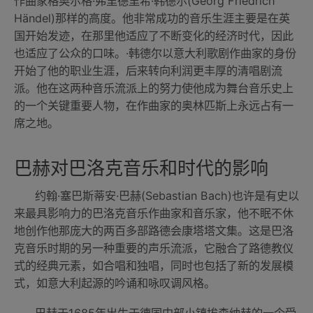
作曲家格奥尔格·弗里德里希·韩德尔(Georg Friedrich
Händel)那样的高度。他非常成功的音乐生涯主要是在英
国开始发迹，在那里他适应了不断变化的经济时代，因此
也适应了公众的口味。·韩德尔以意大利歌剧作曲家的身份
开始了他的职业生涯，后来转向利润更丰厚的清唱剧流
派。他在这两种音乐流派上的努力使他成为舞台音乐史上
的一个关键重要人物，在作曲家的奥林匹斯上永远占有一
席之地。
巴赫对巴洛克音乐和时代的影响
约翰·塞巴斯蒂安·巴赫(Sebastian Bach)也许是有史以
来最具影响力的巴洛克音乐作曲家和音乐家，他不眠不休
地创作他那庞大的两百多部路德会康塔塔文集。这是巴洛
克音乐时期的另一种重要的声乐流派，它融合了路德教仪
式的经典元素，如合唱和独唱，同时也包括了新的发展模
式，如意大利起源的吟诵和咏叹调风格。