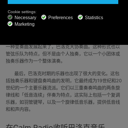
三种巴洛克风格对发展一些新的和独特的特点特别重
要。巴洛克独奏协奏曲是管弦乐队的作品，也是一种独奏
乐器。它提供了一个伟大的媒介，让人去探索对比的音响
效果，不同的声音密度和戏剧性的艺术大师独唱效果，这
吸引了公众和创造了巴洛克审美。与此同时，协奏曲的另
一种变奏曲发展起来了，巴洛克大协奏曲。这种形式也以
管弦乐队为特点，但不是由个人独奏，它以一个小团体或
独奏乐器作为一个整体演奏。
最后，巴洛克时期的乐器也出现了很大的变化。这包
括独奏乐器和键盘奏鸣曲的发明，它最终成为19世纪和20
世纪的一个主要乐器流派。它们以三重奏奏鸣曲的两条旋
律线和「低音连续」伴奏为特点，这实际上包括一个复调
乐器，如羽管键琴，以及一个旋律低音乐器，提供低音线
和和声内容。
在Calm Radio收听巴洛克音乐