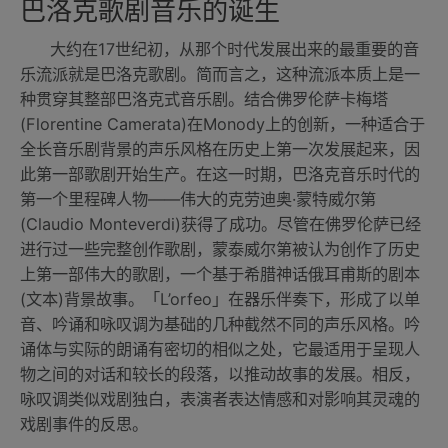
巴洛克歌剧音乐的诞生
大约在17世纪初，从那个时代发展出来的最重要的音
乐流派就是巴洛克歌剧。简而言之，这种流派本质上是一
种贯穿其整部巴洛克式音乐剧。结合佛罗伦萨卡梅塔
(Florentine Camerata)在Monody上的创新，一种适合于
全长音乐剧背景的声乐风格在历史上第一次发展起来，因
此第一部歌剧开始生产。在这一时期，巴洛克音乐时代的
第一个里程碑人物——伟大的克劳迪奥·蒙特威尔第
(Claudio Monteverdi)获得了成功。尽管在佛罗伦萨已经
进行过一些完整创作歌剧，蒙泰威尔第被认为创作了历史
上第一部伟大的歌剧，一个基于希腊神话俄耳甫斯的剧本
(文本)背景故事。「L’orfeo」在器乐伴奏下，形成了以单
音、吟诵和咏叹调为基础的几种截然不同的声乐风格。吟
诵体与实际的朗诵有密切的相似之处，它最适用于呈现人
物之间的对话和较长的段落，以推动故事的发展。相反，
咏叹调类似戏剧独白，表演者表达情感和对影响其灵魂的
戏剧事件的反思。