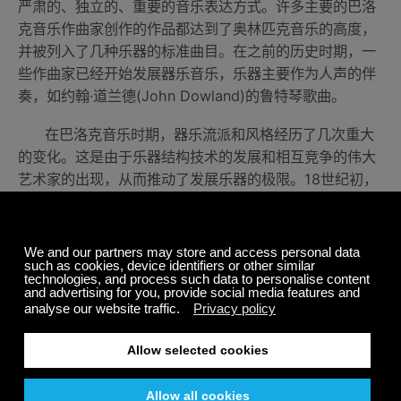
严肃的、独立的、重要的音乐表达方式。许多主要的巴洛
克音乐作曲家创作的作品都达到了奥林匹克音乐的高度，
并被列入了几种乐器的标准曲目。在之前的历史时期，一
些作曲家已经开始发展器乐音乐，乐器主要作为人声的伴
奏，如约翰·道兰德(John Dowland)的鲁特琴歌曲。
在巴洛克音乐时期，器乐流派和风格经历了几次重大
的变化。这是由于乐器结构技术的发展和相互竞争的伟大
艺术家的出现，从而推动了发展乐器的极限。18世纪初，
多梅尼科·斯卡拉蒂(Domenico Scarlatti)和韩德尔
(Handel)之间的几次相遇更是著名的一幕。两位作曲家进
行了一场友好的音乐比赛，斯卡拉蒂在羽管键琴比赛中获
胜，韩德尔则在管风琴比赛中获胜。
时代的变迁和公共音乐会的出现，导致了琵琶的流行
度下降，拨弦键琴和管风琴取而代之，作曲家的兴趣转向
了键盘乐器。这一时期也是几个新的器乐流派被发明并得
到极大发展的时期，其中最重要的是序曲、合唱序曲、赋
格曲、托卡塔、组曲、奏鸣曲、协奏曲和大协奏曲。