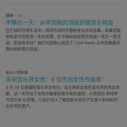
健康 - CN
平静的一天：从早到晚的顶级舒缓音乐频道
在忙碌的日常生活中，找到片刻的平静和专注并非易事。如果您能
够有意识地营造一天的氛围，在平静和目标感中完成一项又一项活
动，那该有多好？我们为您精心挑选了 Calm Radio 从早到晚最优
质的放松音乐频道。
音乐人物轶事
庆祝音乐界女性：6 位杰出女性作曲家
3 月 28 日是国际音乐界女性日，旨在表彰女性在音乐界的杰出贡
献。这一天突出了女性作曲家和音乐家的成就，从芭芭拉·斯特罗
齐到艾米·比奇等。让我们深入了解这些对音乐产生重大影响的杰
出女性的遗产。