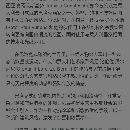
西亚·真蒂莱斯基(Artemisia Gentileschi)如今被公认为意
大利最具成就的巴洛克画家之一。她非凡的技术技巧且拥
有卡拉瓦乔的风格。与此同时，在荷兰，彼得·保罗·鲁本斯
(Peter Paul Rubens)和他的伙伴们正在从纯粹的宗教绘画
转向更偏向国内潮流的绘画，同时使用与意大利画家相同
的技术和光线运用。
在巴洛克式雕塑的世界里，一组人物会表现出一种动
态的能量或运动。伟大的意大利艺术家乔凡尼·洛伦佐·贝尔
尼尼(Giovanni Lorenzo Bernini)的作品与之前占据主导
地位的沉思文艺复兴风格形成了戏剧性的对比。他的雕塑
具有更高程度的动感和强烈奔放的情感。
巴洛克式建筑重视内外之间的运动和流动性，注重复
杂圆顶和弯曲墙壁的外观。它最初是由天主教耶稣会的耶
稣会士引入，作为一种对抗改革和新教教堂的手段，以一
种新的建筑风格，激发了惊喜和敬畏精神。