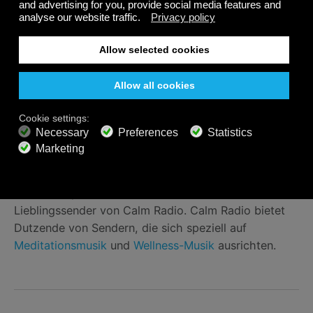
von Musik auf alle Arten von Schmerzen. Für
Menschen mit chronischen Schmerzen gibt es viele
Möglichkeiten, die therapeutischen Vorteile von
Musik zu nutzen.
Nehmen Sie sich am Tag Zeit für ein paar Momente,
um ruhig zu sitzen und entspannende Musik zu
genießen. 20 Minuten pro Tag sind ideal. Musik lenkt
vom Schmerz ab, gibt Impulse für eine rhythmische
Atmung und wirkt sich positiv auf das Wohlbefinden
aus. Richten Sie einige Lautsprecher ein oder setzen
Sie Ihre Kopfhörer auf und streamen Sie Ihren
Lieblingssender von Calm Radio. Calm Radio bietet
Dutzende von Sendern, die sich speziell auf
Meditationsmusik
und
Wellness-Musik
ausrichten.