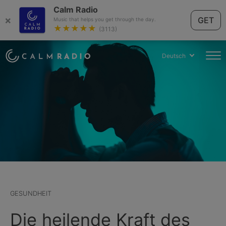
Calm Radio
×
GET
Music that helps you get through the day.
★★★★★
(3113)
Deutsch
GESUNDHEIT
Die heilende Kraft des