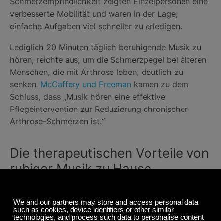
Schmerzempfindlichkeit zeigten Einzelpersonen eine
verbesserte Mobilität und waren in der Lage,
einfache Aufgaben viel schneller zu erledigen.
Lediglich 20 Minuten täglich beruhigende Musik zu
hören, reichte aus, um die Schmerzpegel bei älteren
Menschen, die mit Arthrose leben, deutlich zu
senken.
McCaffery und Freeman
kamen zu dem
Schluss, dass „Musik hören eine effektive
Pflegeintervention zur Reduzierung chronischer
Arthrose-Schmerzen ist.“
Die therapeutischen Vorteile von
ruhiger Musik zu Hause
Musik hat schmerzlindernde Wirkungen, aber wie sie
das im Gehirn bewirkt, bleibt unklar. Wissenschaftler
untersuchen weiterhin die schmerzstillende Wirkung