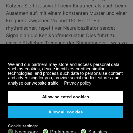
Katzen. Sie tritt sowohl beim Einatmen als auch beim
Ausatmen auf, mit einem konstanten Muster und einer
Frequenz zwischen 25 und 150 Hertz. Ein
rhythmischer, repetitiver Neuraloszillator sendet
Signale an die Kehlkopfmuskulatur. Dies führt zu
einer plötzlichen Trennung der Stimmbänder - was zu
diesem einzigartigen Katzenvibrato führt.
Forschungen
von Dr. Clinton Rubin haben gezeigt,
dass die Frequenz, mit der Katzen schnurren (etwa
25 Hz), bei der Heilung helfen und die
Knochendichte erhöhen kann. Diese Forschung
könnte den Weg für nicht-invasive Behandlungen
ebnen, um einer Vielzahl von Krankheiten und
Symptomen zu helfen, wie z.B. Astronauten dabei zu
helfen, die Knochendichte im Weltraum
aufrechtzuerhalten, um die Genesung nach
Knochenbrüchen oder -brüchen zu beschleunigen.