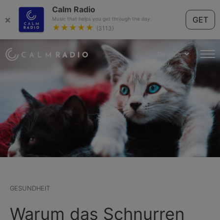
Calm Radio
×
GET
Music that helps you get through the day.
★★★★★
(3113)
Deutsch
GESUNDHEIT
Warum das Schnurren