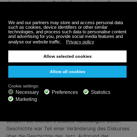
dies sei der einzige Ort für Frauen im Jazz. Frauen
standen selten auf dem Podium oder schrieben
Arrangements und Kompositionen.
Doch The International Sweethearts of Rhythm
schafften es, diese Hindernisse zu überwinden und
zu zeigen, dass Frauen einen Platz auf der Bühne
hatten.
Obwohl sich im Jazz noch viel verändern
muss
, zeigten diese Frauen die Möglichkeiten auf.
Leider nahmen zu ihrer Zeit nur wenige Kritiker die
rein weibliche Band ernst, so dass sie von der Presse
weitgehend übersehen wurden.
Sie wurden in den 60er und 70er Jahren von
Wissenschaftlern wiederentdeckt, aber es waren
nicht die Jazzhistoriker, die sich für sie einsetzten,
sondern die Women's Studies-Abteilungen. Deren
Geschichte war Teil einer Veränderung des Diskurses
über die Geschichte des Jazz. Aufgrund der