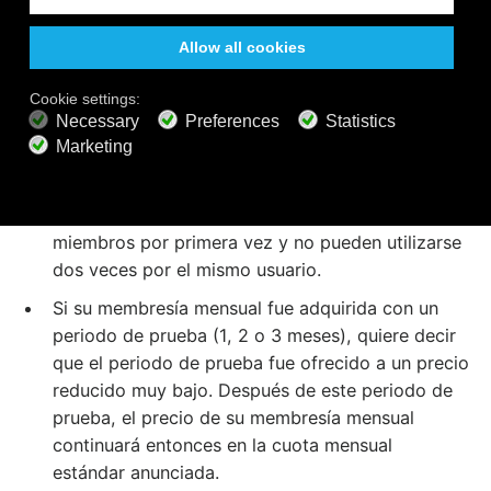
membresías (con ciertas excepciones) entran a pago
automático recurrente. Se vuelve a realizar el cargo a
su tarjeta de crédito o Paypal en la fecha de
renovación. Su cuota original (no de prueba) nunca
se incrementará siempre que usted permanezca
activo en este plan de membresía.
Las membresías de prueba son únicamente para
miembros por primera vez y no pueden utilizarse
dos veces por el mismo usuario.
Si su membresía mensual fue adquirida con un
periodo de prueba (1, 2 o 3 meses), quiere decir
que el periodo de prueba fue ofrecido a un precio
reducido muy bajo. Después de este periodo de
prueba, el precio de su membresía mensual
continuará entonces en la cuota mensual
estándar anunciada.