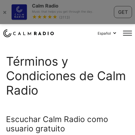
Calm Radio
×
GET
Music that helps you get through the day.
★★★★★
(3113)
Español
Términos y
Condiciones de Calm
Radio
Escuchar Calm Radio como
usuario gratuito