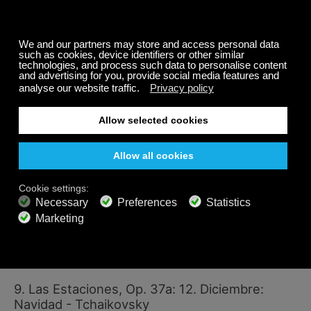
coro de
Porque Nos Ha Nacido Un Niño
es una
reelaboración de un dueto italiano,
Nò, di voi non vo’
fidarmi
que Handel compuso solo unos cuantos
meses antes.
8. Venid, Adoremos
Interpretado Por: Nathaniel Rosen, Alexander
Romanul, Arturo Delmoni y Katherine Murdock
Aunque la autoría exacta es con frecuencia
disputada,
Venid Adoremos
se ha convertido en uno
de los himnos Navideños mejor conocidos alrededor
del mundo. El texto ha sido vinculado a todos desde
San Buenaventura en siglo 13 hasta el Rey Juan IV de
Portugal en el 17.
9. Las Estaciones, Op. 37a: 12. Diciembre:
Navidad - Tchaikovsky