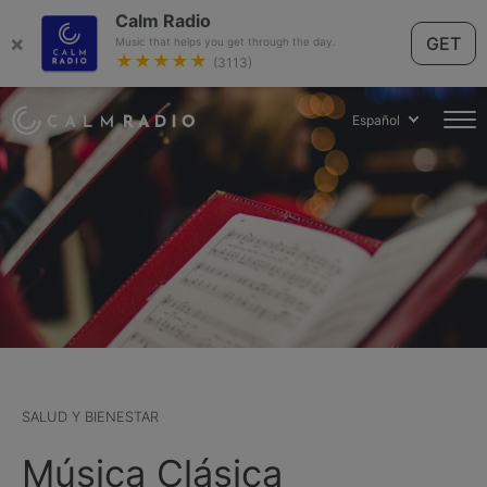
Calm Radio
×
GET
Music that helps you get through the day.
★★★★★
(3113)
Español
SALUD Y BIENESTAR
Música Clásica