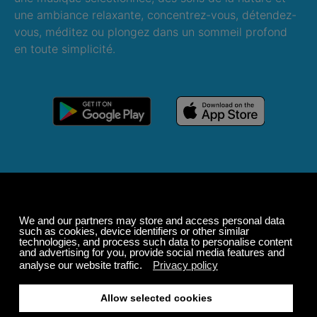
une ambiance relaxante, concentrez-vous, détendez-
vous, méditez ou plongez dans un sommeil profond
en toute simplicité.
Offre d'été
Jusqu'à 50 % de
réduction
sur votre abonnement.
GRATUIT
200+ chaînes
Écoute sans fin
Écoute gratis