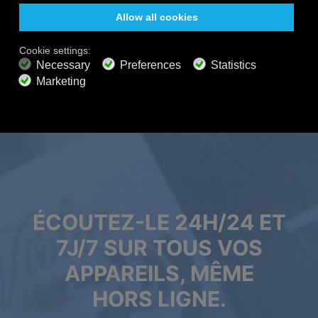
Windows
macOS
Android
iOS
Alexa
Sonos
Apple TV 4
Roku
FORFAITS PREMIUM
800+ chaînes de musique
Musique sans publicité
Mixeur de paysages sonores
Playlist étendue
Audio HD
Obtenir l'offre
ÉCOUTEZ-LE 24H/24 ET
7J/7 SUR TOUS VOS
APPAREILS, MÊME
HORS LIGNE.