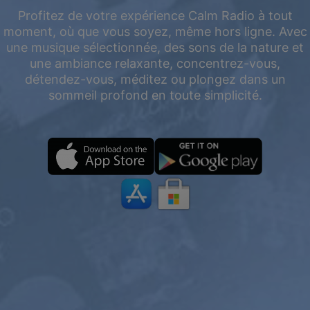
Profitez de votre expérience Calm Radio à tout
moment, où que vous soyez, même hors ligne. Avec
une musique sélectionnée, des sons de la nature et
une ambiance relaxante, concentrez-vous,
détendez-vous, méditez ou plongez dans un
sommeil profond en toute simplicité.