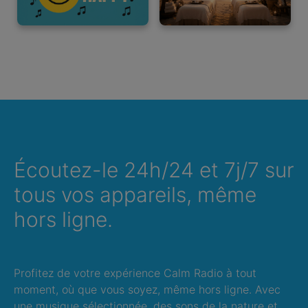
Écoutez-le 24h/24 et 7j/7 sur
tous vos appareils, même
hors ligne.
Profitez de votre expérience Calm Radio à tout
moment, où que vous soyez, même hors ligne. Avec
une musique sélectionnée, des sons de la nature et