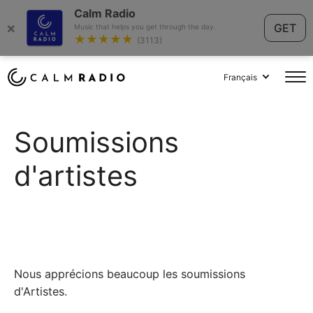
Calm Radio
×
GET
Music that helps you get through the day.
★★★★★
(3113)
Français
Soumissions
d'artistes
Nous apprécions beaucoup les soumissions
d'Artistes.