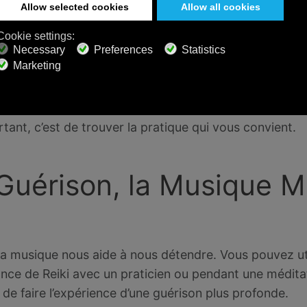
 Reiki, a enseigné que le premier pilier du Reiki est l
ins qui se rapprochent" - une position de prière. Le bu
ntration unique dans la méditation. Lorsque votre es
doucement sur vos majeurs pour vous recentrer.
ons de combiner le Reiki et la méditation, notamment l
ant, c’est de trouver la pratique qui vous convient.
 Guérison, la Musique M
la musique nous aide à nous détendre. Vous pouvez uti
nce de Reiki avec un praticien ou pendant une médit
e faire l’expérience d’une guérison plus profonde.