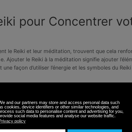
Reiki pour Concentrer vo
t le Reiki et leur méditation, trouvent que cela renfo
 Ajouter le Reiki à la méditation signifie ajouter l’él
t une façon d’utiliser l’énergie et les symboles du Reik
ques de méditation, la méditation Reiki commence par
n de votre respiration et la relaxation de votre esprit
ulation de l’énergie dans votre corps. Vous permettez
’entrer dans un état de profonde relaxation et de raje
ir de guérison par vos
mains
.