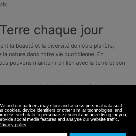
aix.
 Terre chaque jour
nt la beauté et la diversité de notre planète,
 la nature dans notre vie quotidienne. En
nous pouvons maintenir un lien avec la terre et son
uer votre sensibilisation au stress à l’extérieur.
 symphonie du monde naturel et rappelez-vous
 vie elle-même.
qualité, des applications ou simplement en
c voisin, nous pouvons tous bénéficier des