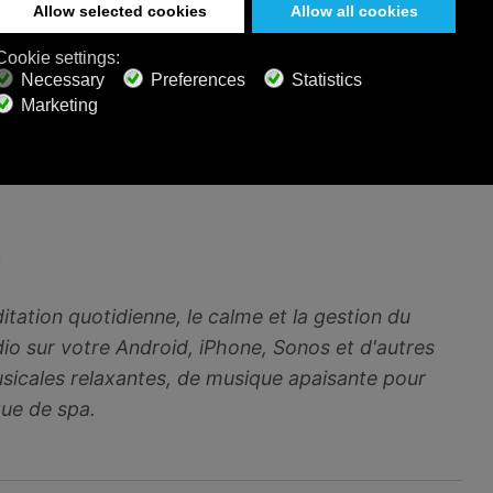
 de la nature. Profitons de ce Jour de la Terre
 nature et améliore notre qualité de vie.
e souvent bruyant et chaotique, le pouvoir subtil
nous avons tous besoin. Laissons la terre chanter
t guérissons. Joyeux Jour de la Terre!
~
tation quotidienne, le calme et la gestion du
dio sur votre Android, iPhone, Sonos et d'autres
usicales relaxantes, de musique apaisante pour
que de spa.