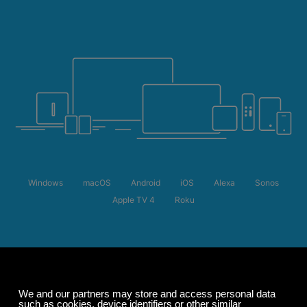
Windows
macOS
Android
iOS
Alexa
Sonos
Apple TV 4
Roku
Saldi estivi
Risparmia fino al
50%