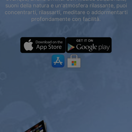
suoni della natura e un'atmosfera rilassante, puoi
concentrarti, rilassarti, meditare o addormentarti
profondamente con facilità.