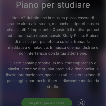
Piano per studiare
Non c’è dubbio che la musica possa essere di
grande aiuto allo studio, ma anche il tipo di musica
che ascolti è importante. Questo è il motivo per cui
abbiamo creato questo canale Study Piano. È pieno
di musica per pianoforte solista, tranquilla,
meditativa e melodica. È musica che non distrae e
non interferisce con la tua attenzione.
Questo canale propone un mix contemporaneo di
pianisti e compositori pluripremiati e riconosciuti a
livello internazionale, specializzati nella creazione di
Facebook
paesaggi sonori perfetti per la rilassante musica da
studio.
Twitter
Registrati per ascoltare