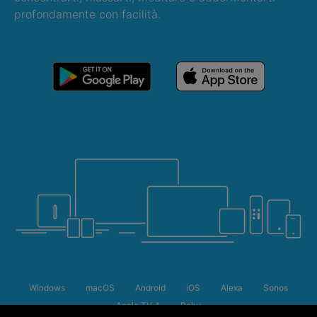
profondamente con facilità.
Windows
macOS
Android
iOS
Alexa
Sonos
Saldi estivi
Apple TV 4
Roku