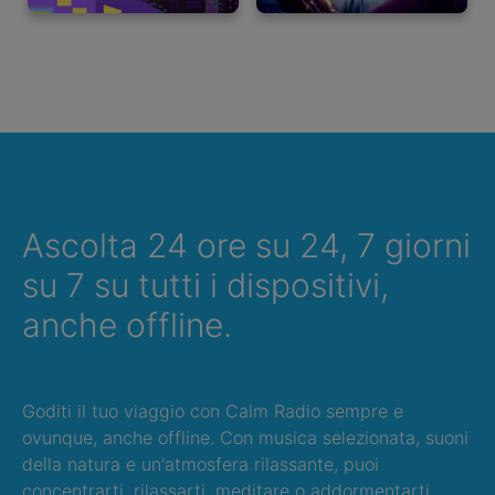
Ascolta 24 ore su 24, 7 giorni
su 7 su tutti i dispositivi,
anche offline.
Goditi il tuo viaggio con Calm Radio sempre e
ovunque, anche offline. Con musica selezionata, suoni
della natura e un'atmosfera rilassante, puoi
concentrarti, rilassarti, meditare o addormentarti