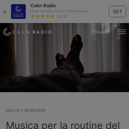
Calm Radio
×
GET
Music that helps you get through the day.
★★★★★
(3113)
Italiano
SALUTE E BENESSERE
Musica per la routine del