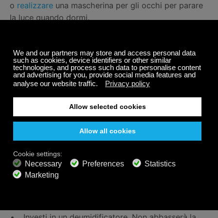
o
realizzare
una mascherina per gli occhi per parare
la luce quando dormi.
Stai al fresco:
per molte persone, l’intenso caldo
estivo impedisce di dormire bene la notte.
Fatti una doccia fredda prima di andare a dormire
per abbassare la temperatura del corpo
Avvolgi del ghiaccio in un asciugamano e
applicalo sul collo per qualche momento prima di
andare a dormire
Indossa un pigiama leggero in tessuto traspirante,
o prendi in considerazione l’idea di dormire senza
vestiti
Accendi il ventilatore in camera, la circolazione
dell’aria può aiutarti a raffreddare la temperatura
Investi in un deumidificatore. Non abbasserà la