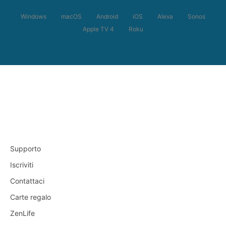
Windows
macOS
Android
iOS
Alexa
Sonos
Apple TV 4
Roku
Supporto
Iscriviti
Contattaci
Carte regalo
ZenLife