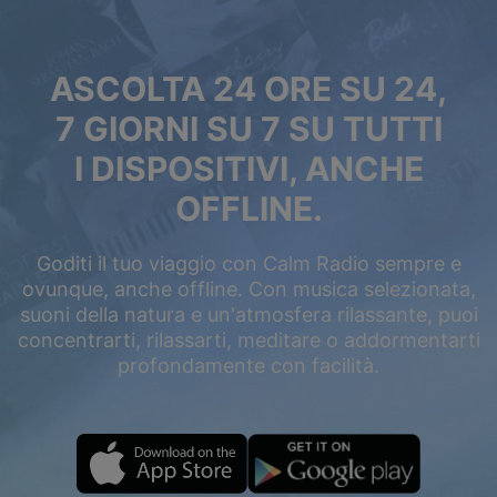
ASCOLTA 24 ORE SU 24,
7 GIORNI SU 7 SU TUTTI
I DISPOSITIVI, ANCHE
OFFLINE.
Goditi il tuo viaggio con Calm Radio sempre e
ovunque, anche offline. Con musica selezionata,
suoni della natura e un'atmosfera rilassante, puoi
concentrarti, rilassarti, meditare o addormentarti
profondamente con facilità.