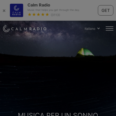
Calm Radio
×
GET
Music that helps you get through the day.
★★★★★
(3113)
Italiano
MUSICA PER UN SONNO