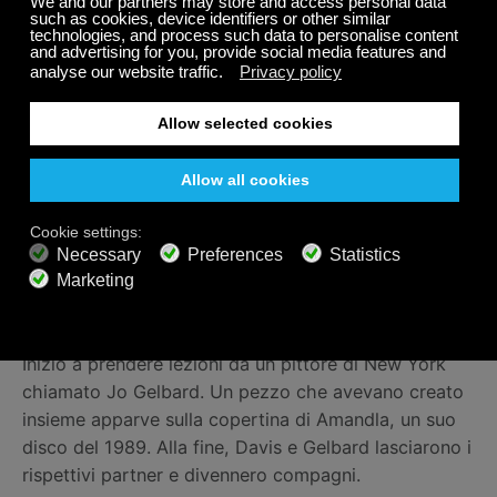
Oltre la musica: i dipinti di Miles
Davis
Miles non iniziò a disegnare e dipingere fino a
quando era sulla cinquantina. Durante un periodo di
inattività musicale all’inizio degli anni ’80, iniziò a
creare arte. La moglie, l’attrice Cicely Tyson, gli
portò quaderni e matite colorate mentre si trovava in
una struttura di riabilitazione. Da lì iniziò una
passione per l’arte che proseguì fino alla fine dei suoi
giorni.
Iniziò a prendere lezioni da un pittore di New York
chiamato Jo Gelbard. Un pezzo che avevano creato
insieme apparve sulla copertina di Amandla, un suo
disco del 1989. Alla fine, Davis e Gelbard lasciarono i
rispettivi partner e divennero compagni.