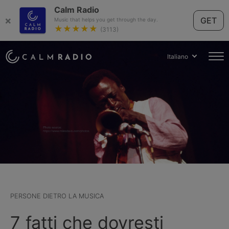
Calm Radio
×
GET
Music that helps you get through the day.
★★★★★
(3113)
Italiano
PERSONE DIETRO LA MUSICA
7 fatti che dovresti