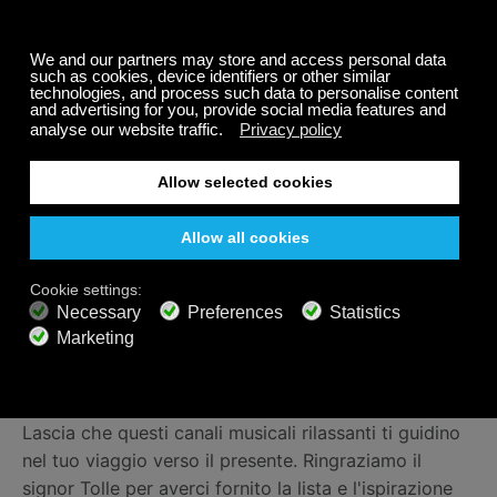
musica classica. La brillantezza e la maturità del suo
stile abbracciavano la luce e la grazia ma anche il
buio e la passione.
Come Tolle, Mozart era profondamente interessato
alle questioni spirituali. Lasciava trasparire questo
aspetto nel suo lavoro. Robert Levin, musicologo di
Harvard, sostiene che la musica di Mozart è "musica
di tenerezza, empatia e grandezza in modo quasi
schiacciante". Riusciamo a immaginare Tolle che
riflette sulle questioni profonde con Mozart che
suona in sottofondo. Infatti, quando Tolle scrive in
Un
mondo nuovo
: "La vita è la danzatrice e tu sei la
danza", ci piace immaginare che sia la musica di
Mozart a ispirare la danza.
Lascia che questi canali musicali rilassanti ti guidino
nel tuo viaggio verso il presente. Ringraziamo il
signor Tolle per averci fornito la lista e l'ispirazione