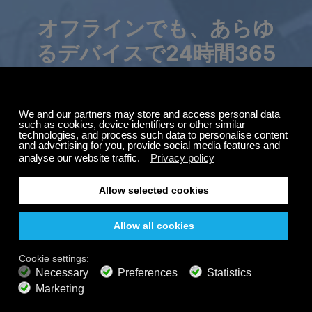
オフラインでも、あらゆ
るデバイスで24時間365
日お楽しみいただけま
サマーセール
購読料が最大50%オ
す。
フ。
Calm Radioの旅を、いつでもどこでも、オフラインで
もお楽しみいただけます。厳選された音楽、自然の
無料
音、そしてリラックスできる雰囲気で、集中力を高め
200以上のチャンネル
終わりのないリスニング
たり、リラックスしたり、瞑想したり、深い眠りに落
無料で聴く
ちたりと、思いのままに過ごせます。
プレミアムプラン
800以上の音楽チャンネル
広告なしの音楽
サウンドスケープミキサー
拡張プレイリスト
HDオーディオ