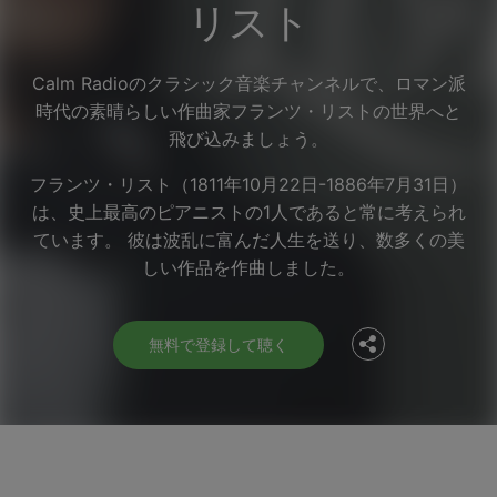
リスト
Calm Radioのクラシック音楽チャンネルで、ロマン派
時代の素晴らしい作曲家フランツ・リストの世界へと
飛び込みましょう。
フランツ・リスト（1811年10月22日-1886年7月31日）
は、史上最高のピアニストの1人であると常に考えられ
Facebook
ています。 彼は波乱に富んだ人生を送り、数多くの美
しい作品を作曲しました。
Twitter
無料で登録して聴く