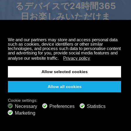
るデバイスで24時間365
日お楽しみいただけま
サマーセール
す。
購読料が最大50%オ
フ。
Calm Radioの旅を、いつでもどこでも、オフラインで
もお楽しみいただけます。厳選された音楽、自然の
音、そしてリラックスできる雰囲気で、集中力を高め
無料
たり、リラックスしたり、瞑想したり、深い眠りに落
200以上のチャンネル
終わりのないリスニング
ちたりと、思いのままに過ごせます。
無料で聴く
プレミアムプラン
800以上の音楽チャンネル
広告なしの音楽
サウンドスケープミキサー
拡張プレイリスト
HDオーディオ
オファーを取得