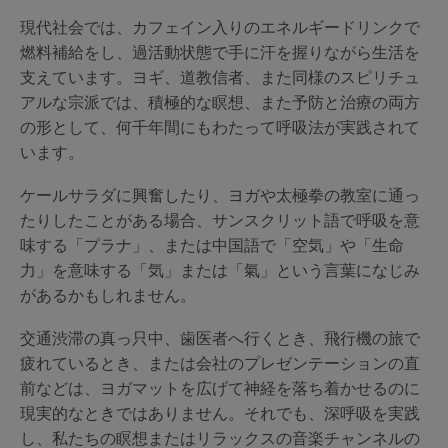
現代社会では、カフェイン入りのエネルギードリンクで
燃料補給をし、過活動状態で手に汗を握りながら生活を
支えています。ヨギ、道教信者、また同様のスピリチュ
アルな宗派では、積極的な瞑想、また予防と治療の両方
の形として、何千年間にもわたって呼吸法が実践されて
います。
ケールサラダに興奮したり、ヨガや太極拳の教室に通っ
たりしたことがある場合、サンスクリット語で呼吸を意
味する「プラナ」、または中国語で「空気」や「生命
力」を意味する「気」または「氣」という言葉になじみ
があるかもしれません。
交通渋滞の真っ只中、歯医者へ行くとき、飛行機の旅で
疲れているとき、または会社のプレゼンテーションの直
前などは、ヨガマットを広げて神経を落ち着かせるのに
現実的なときではありません。それでも、深呼吸を実践
し、私たちの瞑想またはリラックスの音楽チャンネルの