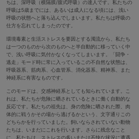
ちは、深呼吸（横隔膜/腹式呼吸）の達人です。私たちの
呼吸は5歳までには、あるいは成人になる頃には、浅い
呼吸の状態へと落ち込んでしまいます。私たちは呼吸の
仕方を忘れてしまったのです。
環境毒素と生活ストレスを要因とする濁流から、私たち
は一つのものから次のものへと半自動的に移っていく中
で、浅い呼吸に気付かなくなってしまいます。「闘争・
逃走」モード時に常に入っているこの不自然な状態は、
呼吸器系、筋肉系、心血管系、消化器系、精神系、また
神経系に有害なものです。
このモードは、交感神経系としても知られています。こ
れは、私たちが危険に晒されているときに働く自動的な
反応です。私たちの祖先は、身の危険に晒された際、肉
体的に戦うかその場から逃げるかという、文字通りこの
どちらかを行っていました。飼いならされていない動物
たちは、いまだにこれを行います。さらに残念なこと
に、私たちは、ストレスの多いまたは不快な状況に遭遇