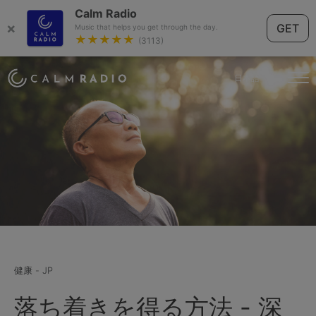
Calm Radio
×
GET
Music that helps you get through the day.
★★★★★
(3113)
日本語
健康 - JP
落ち着きを得る方法 - 深