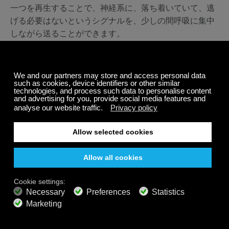
一つを再生することで、神経系に、落ち着いていて、逃
げる必要はないというシグナルを、少しの間呼吸に集中
しながら送ることができます。
少し練習でも、時間の経過とともにその瞬間の落ち着い
た感覚やリラックス感など、健康にプラスの影響が確実
に持続するようになります。
落ち着きを得て、一日を通して呼
吸を改善するための簡単なヒン
ト：
一時間に少なくとも一分間は、呼吸に集中し
ます。
犬の散歩、通勤、または食器洗いなどをしな
がら、横隔膜/腹式呼吸を試します。