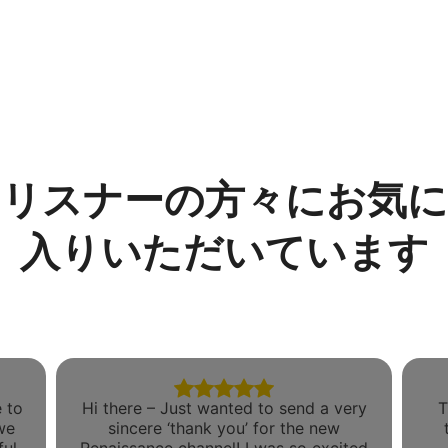
リスナーの方々にお気に
入りいただいています
 to
Hi there – Just wanted to send a very
T
we
sincere ‘thank you’ for the new