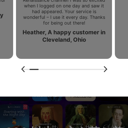
ful
Renaissance channel! I was so excited
when I logged on one day and saw it
had appeared. Your service is
ny
wonderful – I use it every day. Thanks
for being out there!
Heather, A happy customer in
Cleveland, Ohio