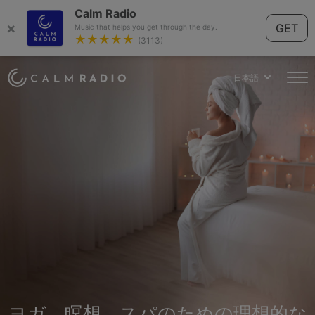
Calm Radio
×
GET
Music that helps you get through the day.
★★★★★
(3113)
日本語
ヨガ、瞑想、スパのための理想的な