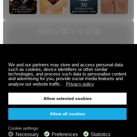
植物が奏でる音楽
サマーセール
購読料が最大50%オ
フ。
無料
200以上のチャンネル
終わりのないリスニング
無料で聴く