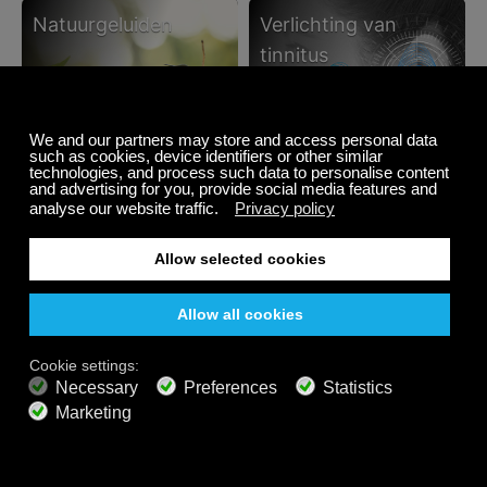
natuurgeluiden
verlichting van
tinnitus
Luister 24/7 op alle
apparaten, zelfs offline