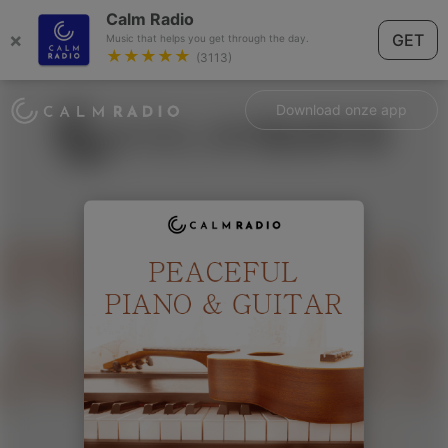
Calm Radio
×
GET
Music that helps you get through the day.
★★★★★
(3113)
Download onze app