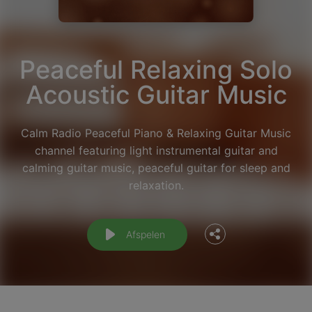
Peaceful Relaxing Solo
Acoustic Guitar Music
Calm Radio Peaceful Piano & Relaxing Guitar Music
channel featuring light instrumental guitar and
Facebook
calming guitar music, peaceful guitar for sleep and
relaxation.
Twitter
Afspelen