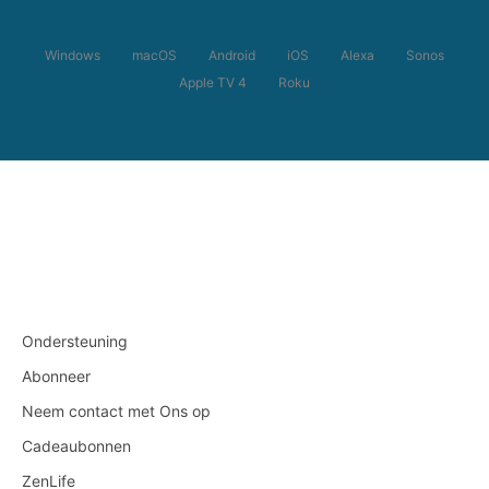
Windows
macOS
Android
iOS
Alexa
Sonos
Apple TV 4
Roku
Ondersteuning
Abonneer
Neem contact met Ons op
Cadeaubonnen
ZenLife