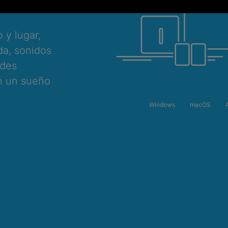
 y lugar,
da, sonidos
edes
en un sueño
Windows
macOS