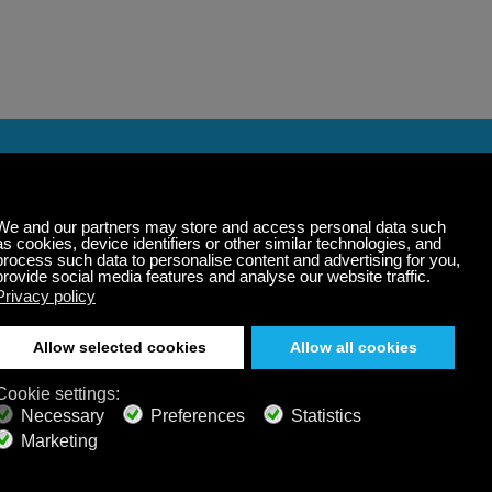
 tus
n