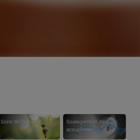
sons de la nature
soulagement des
acouphènes