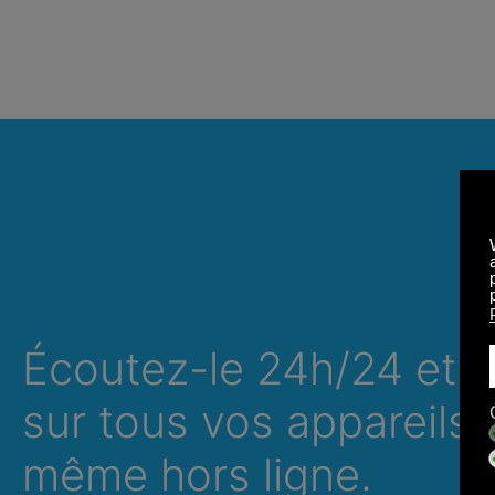
Écoutez-le 24h/24 et 7
sur tous vos appareils,
même hors ligne.