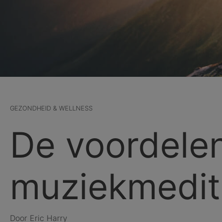
GEZONDHEID & WELLNESS
De voordele
muziekmedit
Door Eric Harry