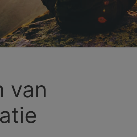
n van
atie