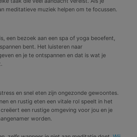
ke taak die veel aandacht vereist. Als je
an meditatieve muziek helpen om te focussen.
uis, een bezoek aan een spa of yoga beoefent,
ntspannen bent. Het luisteren naar
even en je te ontspannen en dat is wat je
.
p stress en snel eten zijn ongezonde gewoontes.
n en rustig eten een vitale rol speelt in het
creëert een rustige omgeving voor jou en je
 aangenamer worden.
n, zelfs wanneer je niet aan meditatie doet.
Wij