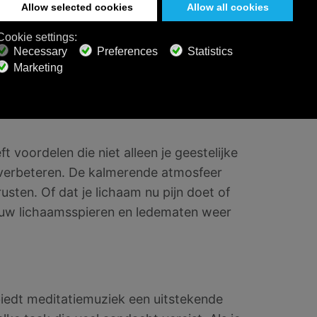
tie van muziek en meditatie een rustgevende
ressvermindering. Niet alle artsen delen deze
kele “juiste manier” in de praktijk. Je moet
u motiveert en kalmeert en je een dieper besef
 voordelen die niet alleen je geestelijke
verbeteren. De kalmerende atmosfeer
usten. Of dat je lichaam nu pijn doet of
 uw lichaamsspieren en ledematen weer
edt meditatiemuziek een uitstekende