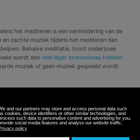
ijdens het mediteren is een vermindering van de
ke en zachte muziek tijdens het mediteren dan
erdwijnen. Behalve meditatie, toont onderzoek
peeld wordt een
veel lager stressniveau hebben
 harde muziek of geen muziek gespeeld wordt.
eren en de aandacht afleiden van een
pannen door stimulatie
het Parasympatisch
pant en gereed maakt om te gaan slapen.