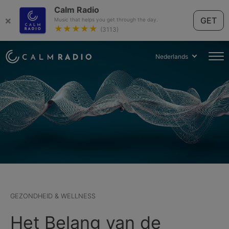
Calm Radio
×
GET
Music that helps you get through the day.
★★★★★
(3113)
Nederlands
GEZONDHEID & WELLNESS
Het Belang van de