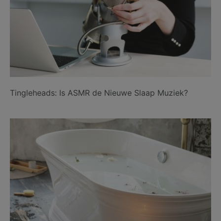
Tingleheads: Is ASMR de Nieuwe Slaap Muziek?