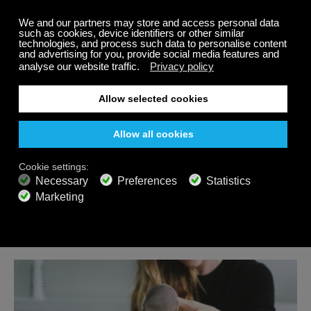
door binaurale frequenties te gebruiken om de nervus
vagus te stimuleren met het uiteindelijke doel om je
in een staat van diepe ontspanning te brengen die
nodig is voor een gezonder lichaam en een langer
leven.
Delen
Gerelateerde berichten