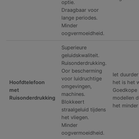
optie.
Draagbaar voor
lange periodes.
Minder
oogvermoeidheid.
Superieure
geluidskwaliteit.
Ruisonderdrukking.
Oor bescherming
Iet duurde
voor luidruchtige
Hoofdtelefoon
het is het 
omgevingen,
met
Goedkope
machines.
Ruisonderdrukking
modellen 
Blokkeert
het minder
straalgeluid tijdens
het vliegen.
Minder
oogvermoeidheid.