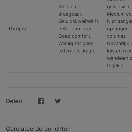
Klein en
geluidsisola
draagbaar.
Medium co
Geluidskwaliteit is
Niet aange
Oortjes
beter dan in-ear.
op hogere
Goed comfort.
volumes.
Weinig tot geen
Gevaarlijk 
externe lekkage.
luisteren e
wandelen o
tegelijk.
Delen
Gerelateerde berichten