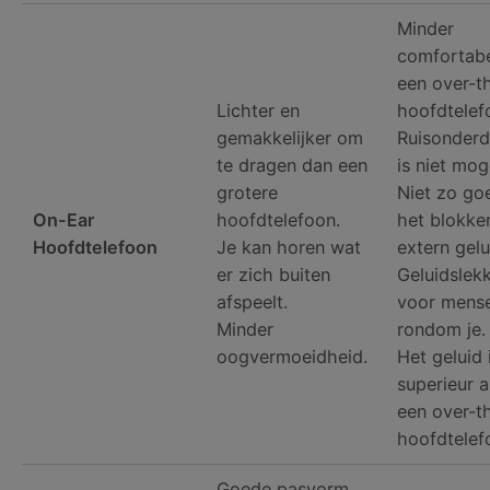
Minder
comfortabe
een over-t
Lichter en
hoofdtelef
gemakkelijker om
Ruisonderd
te dragen dan een
is niet moge
grotere
Niet zo go
On-Ear
hoofdtelefoon.
het blokke
Hoofdtelefoon
Je kan horen wat
extern gelu
er zich buiten
Geluidslek
afspeelt.
voor mens
Minder
rondom je.
oogvermoeidheid.
Het geluid 
superieur al
een over-t
hoofdtelef
Goede pasvorm.