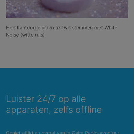
Hoe Kantoorgeluiden te Overstemmen met White
Noise (witte ruis)
Luister 24/7 op alle
apparaten, zelfs offline
Geniet altijd en overal van je Calm Radio-avontuur,