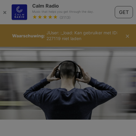
Calm Radio
×
GET
Music that helps you get through the day.
★★★★★
(3113)
JUser: :_load: Kan gebruiker met ID:
Nederlands
×
Waarschuwing
227119 niet laden