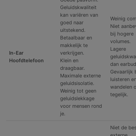
Geluidskwaliteit
kan variëren van
Weinig com
goed naar
Niet aanbe
uitstekend.
bij hogere
Betaalbaar en
volumes.
makkelijk te
Lagere
In-Ear
verkrijgen.
geluidskwal
Hoofdtelefoon
Klein en
dan earbud
draagbaar.
Gevaarlijk 
Maximale externe
luisteren e
geluidsisolatie.
wandelen o
Weinig tot geen
tegelijk.
geluidslekkage
voor mensen rond
je.
Niet de be
externe