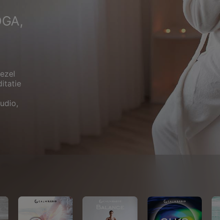
OGA,
gezel
itatie
udio,